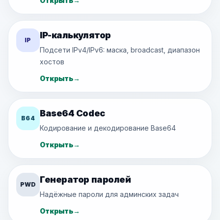
Открыть
→
IP-калькулятор
IP
Подсети IPv4/IPv6: маска, broadcast, диапазон
хостов
Открыть
→
Base64 Codec
B64
Кодирование и декодирование Base64
Открыть
→
Генератор паролей
PWD
Надёжные пароли для админских задач
Открыть
→