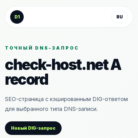
К содержанию
D1
RU
ТОЧНЫЙ DNS-ЗАПРОС
check-host.net
A
record
SEO-страница с кэшированным DIG-ответом
для выбранного типа DNS-записи.
Новый DIG-запрос