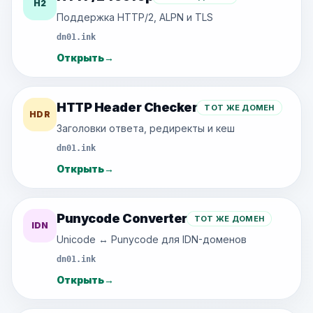
H2
Поддержка HTTP/2, ALPN и TLS
dn01.ink
Открыть
→
HTTP Header Checker
ТОТ ЖЕ ДОМЕН
HDR
Заголовки ответа, редиректы и кеш
dn01.ink
Открыть
→
Punycode Converter
ТОТ ЖЕ ДОМЕН
IDN
Unicode ↔ Punycode для IDN-доменов
dn01.ink
Открыть
→