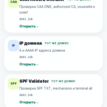
CAA
Проверка CAA DNS, authorized CA, issuewild и
iodef
dn01.ink
Открыть
→
IP домена
ТОТ ЖЕ ДОМЕН
IP
A и AAAA IP адреса домена
dn01.ink
Открыть
→
SPF Validator
ТОТ ЖЕ ДОМЕН
SPF
Проверка SPF TXT, mechanisms и terminal all
dn01.ink
Открыть
→