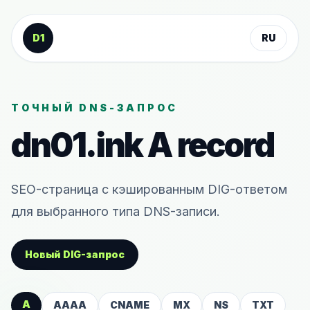
К содержанию
D1
RU
ТОЧНЫЙ DNS-ЗАПРОС
dn01.ink
A
record
SEO-страница с кэшированным DIG-ответом
для выбранного типа DNS-записи.
Новый DIG-запрос
A
AAAA
CNAME
MX
NS
TXT