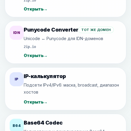
2ip.io
Открыть
→
Punycode Converter
ТОТ ЖЕ ДОМЕН
IDN
Unicode ↔ Punycode для IDN-доменов
2ip.io
Открыть
→
IP-калькулятор
IP
Подсети IPv4/IPv6: маска, broadcast, диапазон
хостов
Открыть
→
Base64 Codec
B64