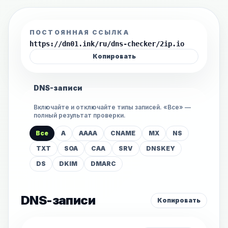
ПОСТОЯННАЯ ССЫЛКА
https://dn01.ink/ru/dns-checker/2ip.io
Копировать
DNS-записи
Включайте и отключайте типы записей. «Все» —
полный результат проверки.
Все
A
AAAA
CNAME
MX
NS
TXT
SOA
CAA
SRV
DNSKEY
DS
DKIM
DMARC
DNS-записи
Копировать