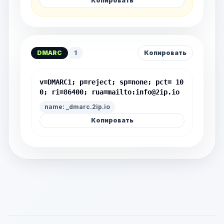
Копировать
DMARC
1
Копировать
v=DMARC1; p=reject; sp=none; pct= 10
0; ri=86400; rua=mailto:
info@2ip.io
name: _dmarc.2ip.io
Копировать