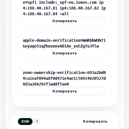
v=spf1 include:_spf-eu.ionos.com ip
4:188.40.167.81 ip4:188.40.167.82 ip
4:188.40.167.84 ~all
Копировать
apple-domain-verification=WmKbbWUN71
Geyaqo5iqZhuvxnvABIAe_xvEZgTu3Ylw
Копировать
zone-ownership-verification-693a2bd0
9ca1eaf094a8f0d471e4ae1c58914620527d
8d3a266292f3addffae0
Копировать
SOA
1
Копировать