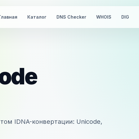
Главная
Каталог
DNS Checker
WHOIS
DIG
ode
том IDNA-конвертации: Unicode,