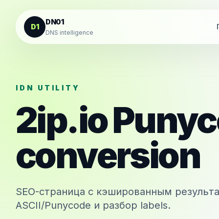
К содержанию
DN01
D1
DNS intelligence
IDN UTILITY
2ip.io
Punyc
conversion
SEO-страница с кэшированным результа
ASCII/Punycode и разбор labels.