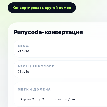
Конвертировать другой домен
Punycode-конвертация
ВВОД
2ip.io
ASCII / PUNYCODE
2ip.io
МЕТКИ ДОМЕНА
2ip -> 2ip / 2ip
io -> io / io