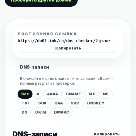
ПОСТОЯННАЯ ССЫЛКА
https://dn01.ink/ru/dns-checker/2ip.me
Копировать
DNS-записи
Включайте и отключайте типы записей. «Все» —
полный результат проверки.
Все
A
AAAA
CNAME
MX
NS
TXT
SOA
CAA
SRV
DNSKEY
DS
DKIM
DMARC
DNS-записи
Копировать