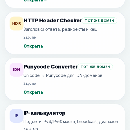
HTTP Header Checker
ТОТ ЖЕ ДОМЕН
HDR
Заголовки ответа, редиректы и кеш
2ip.me
Открыть
→
Punycode Converter
ТОТ ЖЕ ДОМЕН
IDN
Unicode ↔ Punycode для IDN-доменов
2ip.me
Открыть
→
IP-калькулятор
IP
Подсети IPv4/IPv6: маска, broadcast, диапазон
хостов