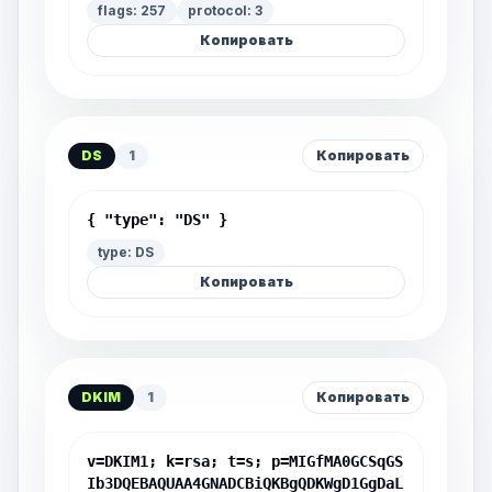
flags: 257
protocol: 3
Копировать
DS
1
Копировать
{ "type": "DS" }
type: DS
Копировать
DKIM
1
Копировать
v=DKIM1; k=rsa; t=s; p=MIGfMA0GCSqGS
Ib3DQEBAQUAA4GNADCBiQKBgQDKWgD1GgDaL