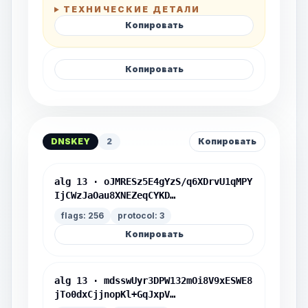
ТЕХНИЧЕСКИЕ ДЕТАЛИ
Копировать
Копировать
DNSKEY
2
Копировать
alg 13 · oJMRESz5E4gYzS/q6XDrvU1qMPY
IjCWzJaOau8XNEZeqCYKD…
flags: 256
protocol: 3
Копировать
alg 13 · mdsswUyr3DPW132mOi8V9xESWE8
jTo0dxCjjnopKl+GqJxpV…