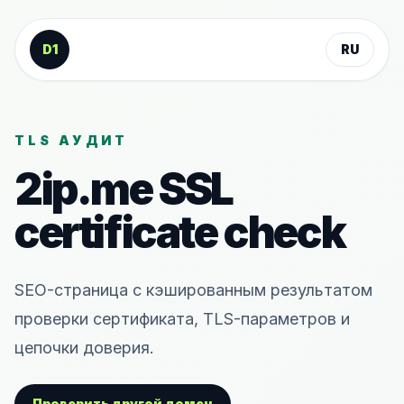
К содержанию
D1
RU
TLS АУДИТ
2ip.me
SSL
certificate check
SEO-страница с кэшированным результатом
проверки сертификата, TLS-параметров и
цепочки доверия.
Проверить другой домен