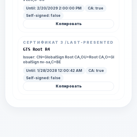
Until:
2/20/2029 2:00:00 PM
CA:
true
Self-signed:
false
Копировать
СЕРТИФИКАТ
3
/LAST-PRESENTED
GTS Root R4
Issuer:
CN=GlobalSign Root CA,OU=Root CA,O=Gl
obalSign nv-sa,C=BE
Until:
1/28/2028 12:00:42 AM
CA:
true
Self-signed:
false
Копировать