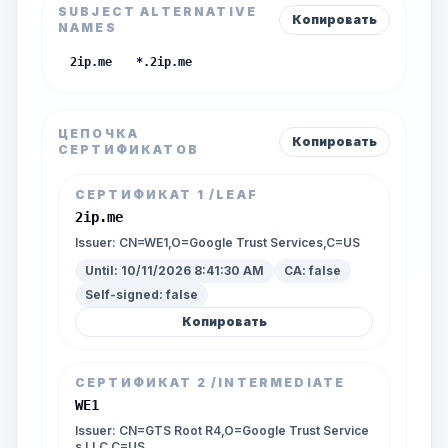
SUBJECT ALTERNATIVE
Копировать
NAMES
2ip.me
*.2ip.me
ЦЕПОЧКА
Копировать
СЕРТИФИКАТОВ
СЕРТИФИКАТ
1
/LEAF
2ip.me
Issuer:
CN=WE1,O=Google Trust Services,C=US
Until:
10/11/2026 8:41:30 AM
CA:
false
Self-signed:
false
Копировать
СЕРТИФИКАТ
2
/INTERMEDIATE
WE1
Issuer:
CN=GTS Root R4,O=Google Trust Service
s LLC,C=US