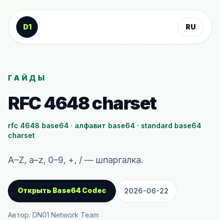
К содержанию
D1
RU
ГАЙДЫ
RFC 4648 charset
rfc 4648 base64 · алфавит base64 · standard base64
charset
A–Z, a–z, 0–9, +, / — шпаргалка.
Открыть Base64 Codec
2026-06-22
Автор: DN01 Network Team