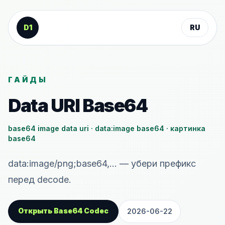
К содержанию
D1
RU
ГАЙДЫ
Data URI Base64
base64 image data uri · data:image base64 · картинка
base64
data:image/png;base64,... — убери префикс
перед decode.
Открыть Base64 Codec
2026-06-22