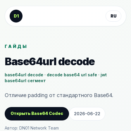
К содержанию
D1
RU
ГАЙДЫ
Base64url decode
base64url decode · decode base64 url safe · jwt
base64url сегмент
Отличие padding от стандартного Base64.
Открыть Base64 Codec
2026-06-22
Автор: DN01 Network Team