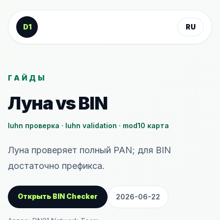
К содержанию
D1
RU
ГАЙДЫ
Луна vs BIN
luhn проверка · luhn validation · mod10 карта
Луна проверяет полный PAN; для BIN
достаточно префикса.
Открыть BIN Checker
2026-06-22