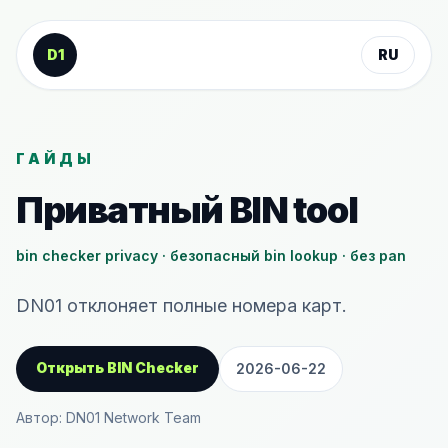
К содержанию
D1
RU
ГАЙДЫ
Приватный BIN tool
bin checker privacy · безопасный bin lookup · без pan
DN01 отклоняет полные номера карт.
Открыть BIN Checker
2026-06-22
Автор: DN01 Network Team