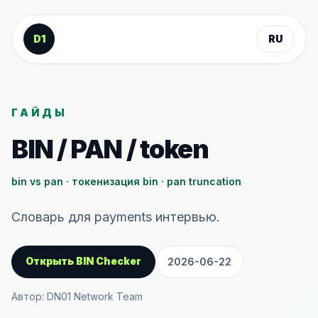
К содержанию
D1
RU
ГАЙДЫ
BIN / PAN / token
bin vs pan · токенизация bin · pan truncation
Словарь для payments интервью.
Открыть BIN Checker
2026-06-22
Автор: DN01 Network Team