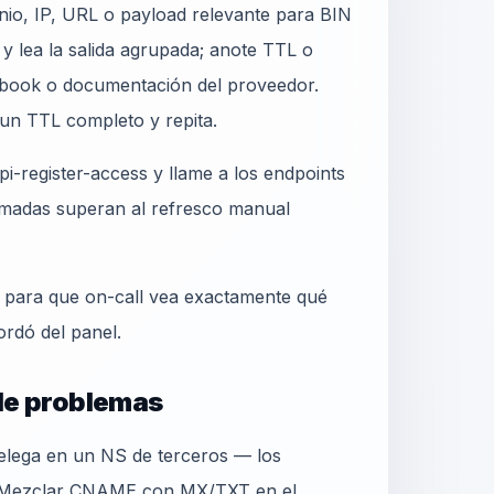
io, IP, URL o payload relevante para BIN
y lea la salida agrupada; anote TTL o
book o documentación del proveedor.
 un TTL completo y repita.
i-register-access y llame a los endpoints
madas superan al refresco manual
o para que on-call vea exactamente qué
ordó del panel.
 de problemas
delega en un NS de terceros — los
. Mezclar CNAME con MX/TXT en el