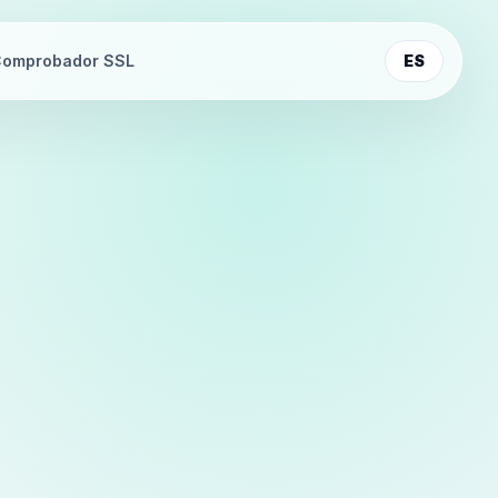
omprobador SSL
ES