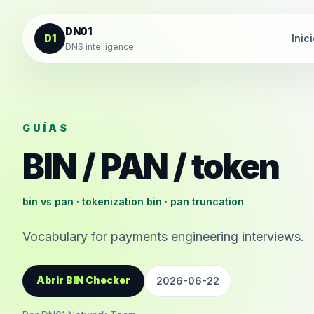
Saltar al contenido
DN01
D1
Inic
DNS intelligence
GUÍAS
BIN / PAN / token
bin vs pan · tokenization bin · pan truncation
Vocabulary for payments engineering interviews.
Abrir BIN Checker
2026-06-22