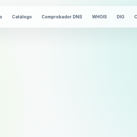
io
Catálogo
Comprobador DNS
WHOIS
DIG
C