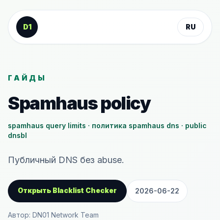
К содержанию
D1
RU
ГАЙДЫ
Spamhaus policy
spamhaus query limits · политика spamhaus dns · public
dnsbl
Публичный DNS без abuse.
Открыть Blacklist Checker
2026-06-22
Автор: DN01 Network Team