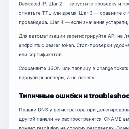
Dedicated IP. Шаг 2 — запустите проверку и 
отметьте TTL или время. Шаг 3 — сравните с
провайдера. Шаг 4 — если значения устарели
Для автоматизации зарегистрируйте API на /ru
endpoints с bearer token. Cron-проверки удобн
или сертификатов.
Сохраняйте JSON или таблицу в change tickets
вернули резолверы, а не панель.
Типичные ошибки и troubleshoo
Правки DNS у регистратора при делегирован
другой панели не распространятся. CNAME в
ломает resolution на строгих резолверах. Оди