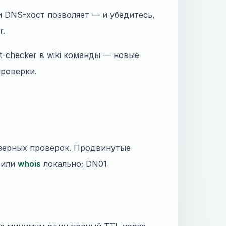
и DNS-хост позволяет — и убедитесь,
r.
st-checker в wiki команды — новые
проверки.
узерных проверок. Продвинутые
l или
whois
локально; DN01