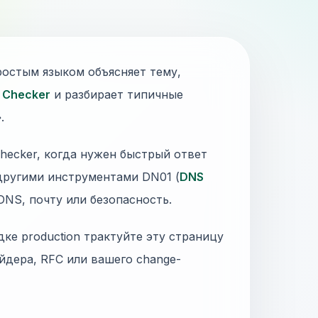
ростым языком объясняет тему,
t Checker
и разбирает типичные
.
-checker, когда нужен быстрый ответ
 другими инструментами DN01 (
DNS
 DNS, почту или безопасность.
дке production трактуйте эту страницу
йдера, RFC или вашего change-