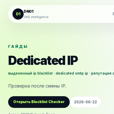
К содержанию
DN01
D1
DNS intelligence
ГАЙДЫ
Dedicated IP
выделенный ip blacklist · dedicated smtp ip · репутация 
Проверка после смены IP.
Открыть Blacklist Checker
2026-06-22