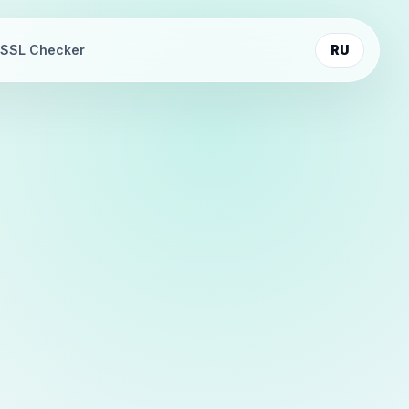
SSL Checker
RU