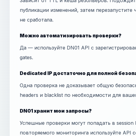
Зависит от TTL и кеша резолверов. Подожди
публикации изменений, затем перезапустите ч
не сработала.
Можно автоматизировать проверки?
Да — используйте DN01 API с зарегистрирова
gates.
Dedicated IP достаточно для полной безо
Одна проверка не доказывает общую безопас
headers и blacklist по необходимости для ваше
DN01 хранит мои запросы?
Успешные проверки могут попадать в session h
повторяемого мониторинга используйте API с