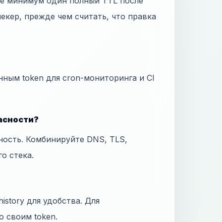
те минимум один полный TTL после
екер, прежде чем считать, что правка
нным token для cron-мониторинга и CI
пасности?
ность. Комбинируйте DNS, TLS,
го стека.
istory для удобства. Для
о своим token.