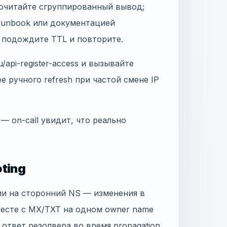
прочитайте сгруппированный вывод;
 runbook или документацией
, подождите TTL и повторите.
/api-register-access и вызывайте
ее ручного refresh при частой смене IP
 — on-call увидит, что реально
ting
ии на сторонний NS — изменения в
месте с MX/TXT на одном owner name
н ответ резолвера во время propagation