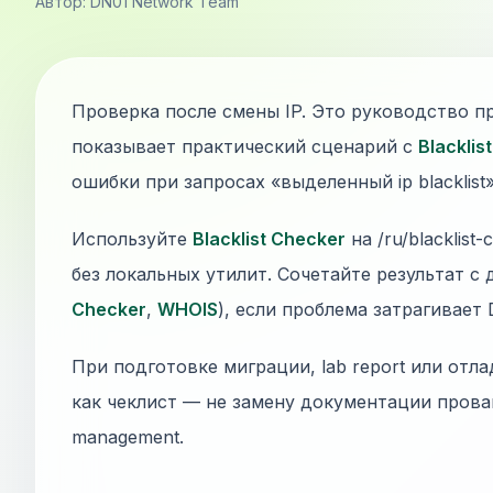
Автор: DN01 Network Team
Проверка после смены IP. Это руководство п
показывает практический сценарий с
Blacklis
ошибки при запросах «выделенный ip blacklist»
Используйте
Blacklist Checker
на /ru/blacklist
без локальных утилит. Сочетайте результат с
Checker
,
WHOIS
), если проблема затрагивает
При подготовке миграции, lab report или отла
как чеклист — не замену документации прова
management.