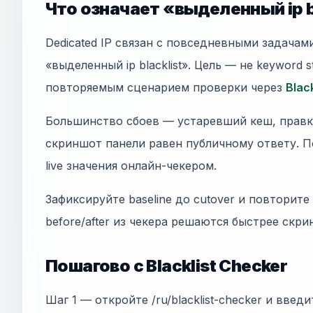
Что означает «выделенный ip b
Dedicated IP связан с повседневными задача
«выделенный ip blacklist». Цель — не keyword st
повторяемым сценарием проверки через
Blac
Большинство сбоев — устаревший кеш, правки
скриншот панели равен публичному ответу. П
live значения онлайн-чекером.
Зафиксируйте baseline до cutover и повторите
before/after из чекера решаются быстрее скр
Пошагово с Blacklist Checker
Шаг 1 — откройте /ru/blacklist-checker и введи