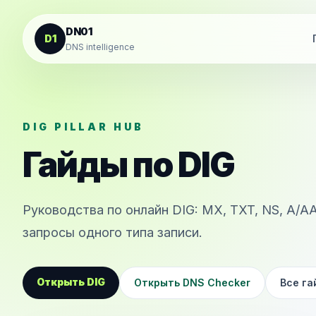
К содержанию
DN01
D1
DNS intelligence
DIG PILLAR HUB
Гайды по DIG
Руководства по онлайн DIG: MX, TXT, NS, A/AA
запросы одного типа записи.
Открыть DIG
Открыть DNS Checker
Все г