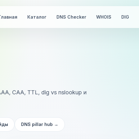
Главная
Каталог
DNS Checker
WHOIS
DIG
AA, CAA, TTL, dig vs nslookup и
айды
DNS pillar hub
→