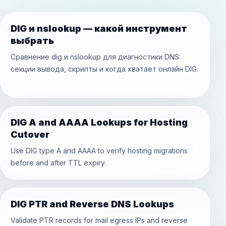
DIG и nslookup — какой инструмент
выбрать
Сравнение dig и nslookup для диагностики DNS:
секции вывода, скрипты и когда хватает онлайн DIG.
DIG A and AAAA Lookups for Hosting
Cutover
Use DIG type A and AAAA to verify hosting migrations
before and after TTL expiry.
DIG PTR and Reverse DNS Lookups
Validate PTR records for mail egress IPs and reverse