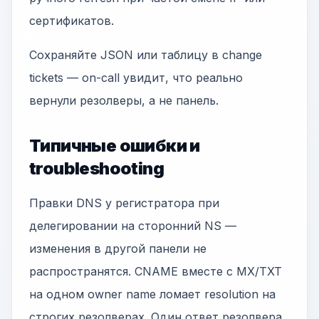
сертификатов.
Сохраняйте JSON или таблицу в change
tickets — on-call увидит, что реально
вернули резолверы, а не панель.
Типичные ошибки и
troubleshooting
Правки DNS у регистратора при
делегировании на сторонний NS —
изменения в другой панели не
распространятся. CNAME вместе с MX/TXT
на одном owner name ломает resolution на
строгих резолверах. Один ответ резолвера