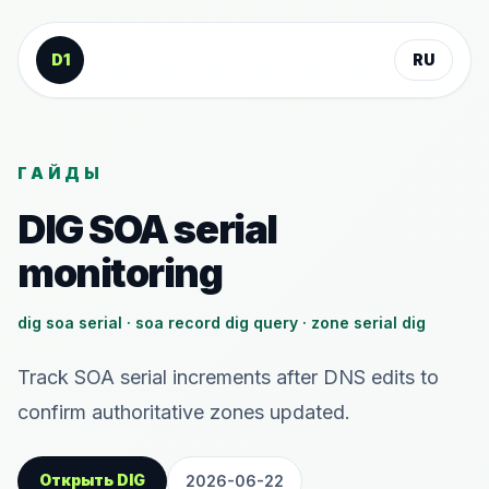
К содержанию
D1
RU
ГАЙДЫ
DIG SOA serial
monitoring
dig soa serial · soa record dig query · zone serial dig
Track SOA serial increments after DNS edits to
confirm authoritative zones updated.
Открыть DIG
2026-06-22