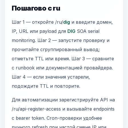
Пошагово с ru
Шаг 1 — откройте /ru/
dig
и введите домен,
IP, URL или payload для
DIG
SOA serial
monitoring. Шаг 2 — запустите проверку и
прочитайте сгруппированный вывод;
отметьте TTL или время. Шаг 3 — сравните
с runbook или документацией провайдера.
Шаг 4 — если значения устарели,
подождите TTL и повторите.
Для автоматизации зарегистрируйте API на
/ru/api-register-access и вызывайте endpoints
с bearer token. Cron-проверки удобнее
ручного refresh при частой смене IP или