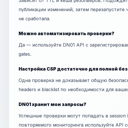
Зависит от TTL и кеша резолверов. Подожди
публикации изменений, затем перезапустите ч
не сработала.
Можно автоматизировать проверки?
Да — используйте DN01 API с зарегистрирова
gates.
Настройка CSP достаточно для полной бе
Одна проверка не доказывает общую безопас
headers и blacklist по необходимости для ваше
DN01 хранит мои запросы?
Успешные проверки могут попадать в session h
повторяемого мониторинга используйте API с