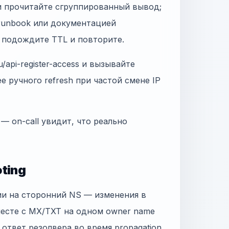
и прочитайте сгруппированный вывод;
 runbook или документацией
, подождите TTL и повторите.
/api-register-access и вызывайте
ее ручного refresh при частой смене IP
 — on-call увидит, что реально
ting
ии на сторонний NS — изменения в
месте с MX/TXT на одном owner name
н ответ резолвера во время propagation