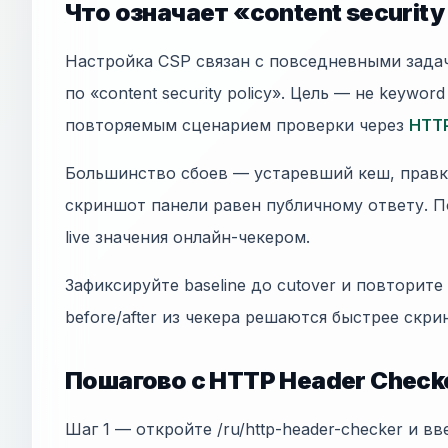
Что означает «content security
Настройка CSP связан с повседневными зад
по «content security policy». Цель — не keyword
повторяемым сценарием проверки через
HTTP
Большинство сбоев — устаревший кеш, правки
скриншот панели равен публичному ответу. П
live значения онлайн-чекером.
Зафиксируйте baseline до cutover и повторите
before/after из чекера решаются быстрее скр
Пошагово с HTTP Header Check
Шаг 1 — откройте /ru/http-header-checker и вв