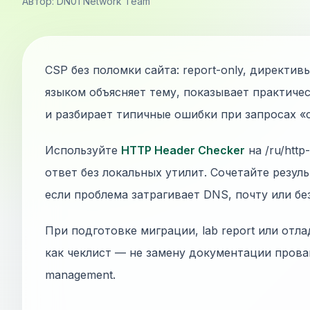
Автор: DN01 Network Team
CSP без поломки сайта: report-only, директи
языком объясняет тему, показывает практиче
и разбирает типичные ошибки при запросах «con
Используйте
HTTP Header Checker
на /ru/htt
ответ без локальных утилит. Сочетайте резул
если проблема затрагивает DNS, почту или бе
При подготовке миграции, lab report или отла
как чеклист — не замену документации прова
management.