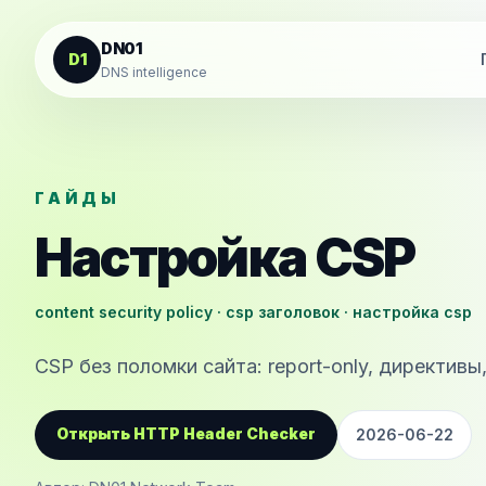
К содержанию
DN01
D1
DNS intelligence
ГАЙДЫ
Настройка CSP
content security policy · csp заголовок · настройка csp
CSP без поломки сайта: report-only, директивы
Открыть HTTP Header Checker
2026-06-22