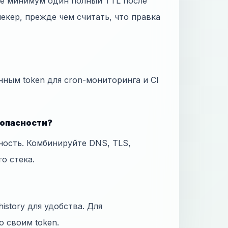
те минимум один полный TTL после
екер, прежде чем считать, что правка
нным token для cron-мониторинга и CI
зопасности?
ность. Комбинируйте DNS, TLS,
го стека.
istory для удобства. Для
о своим token.