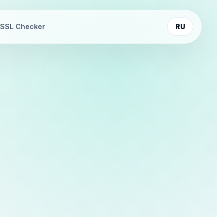
SSL Checker
RU