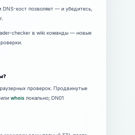
и DNS-хост позволяет — и убедитесь,
r.
eader-checker в wiki команды — новые
проверки.
ты?
браузерных проверок. Продвинутые
l или
whois
локально; DN01