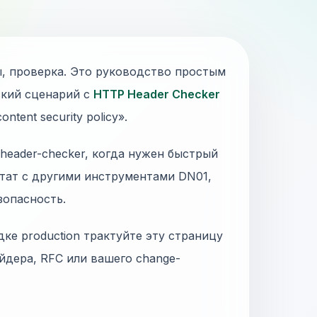
вы, проверка. Это руководство простым
ский сценарий с
HTTP Header Checker
tent security policy».
p-header-checker, когда нужен быстрый
ьтат с другими инструментами DN01,
зопасность.
дке production трактуйте эту страницу
йдера, RFC или вашего change-