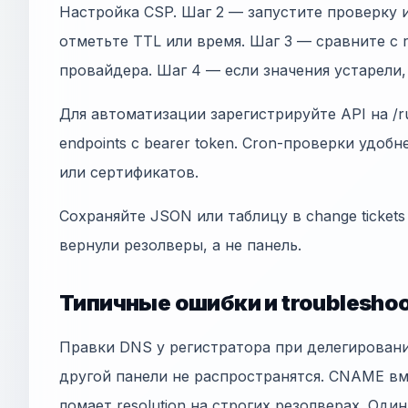
Настройка CSP. Шаг 2 — запустите проверку 
отметьте TTL или время. Шаг 3 — сравните с
провайдера. Шаг 4 — если значения устарели
Для автоматизации зарегистрируйте API на /ru
endpoints с bearer token. Cron-проверки удобн
или сертификатов.
Сохраняйте JSON или таблицу в change tickets
вернули резолверы, а не панель.
Типичные ошибки и troubleshoo
Правки DNS у регистратора при делегирован
другой панели не распространятся. CNAME в
ломает resolution на строгих резолверах. Оди