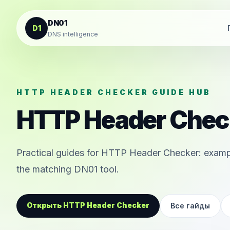
К содержанию
DN01
D1
DNS intelligence
HTTP HEADER CHECKER GUIDE HUB
HTTP Header Chec
Practical guides for HTTP Header Checker: example
the matching DN01 tool.
Открыть HTTP Header Checker
Все гайды