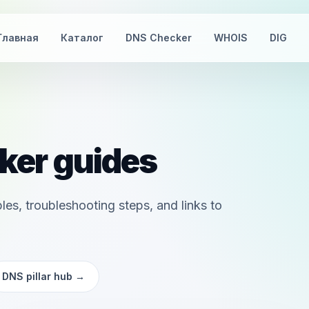
Главная
Каталог
DNS Checker
WHOIS
DIG
ker guides
s, troubleshooting steps, and links to
DNS pillar hub
→