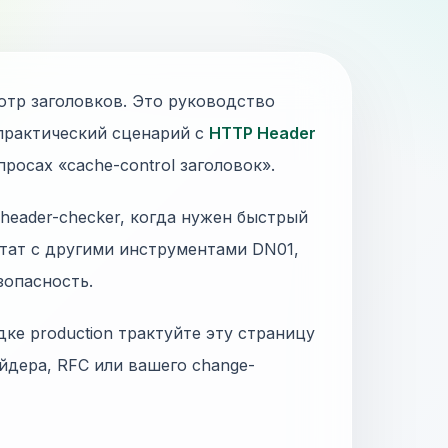
мотр заголовков. Это руководство
практический сценарий с
HTTP Header
росах «cache-control заголовок».
p-header-checker, когда нужен быстрый
ьтат с другими инструментами DN01,
зопасность.
дке production трактуйте эту страницу
йдера, RFC или вашего change-