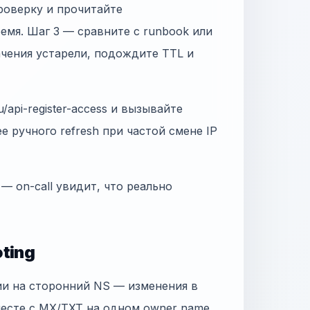
проверку и прочитайте
емя. Шаг 3 — сравните с runbook или
чения устарели, подождите TTL и
/api-register-access и вызывайте
ее ручного refresh при частой смене IP
 — on-call увидит, что реально
ting
ии на сторонний NS — изменения в
месте с MX/TXT на одном owner name