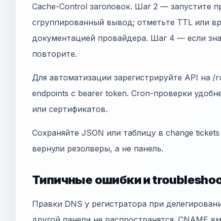
Cache-Control заголовок. Шаг 2 — запустите 
сгруппированный вывод; отметьте TTL или вр
документацией провайдера. Шаг 4 — если зна
повторите.
Для автоматизации зарегистрируйте API на /ru
endpoints с bearer token. Cron-проверки удобн
или сертификатов.
Сохраняйте JSON или таблицу в change tickets
вернули резолверы, а не панель.
Типичные ошибки и troubleshoo
Правки DNS у регистратора при делегирован
другой панели не распространятся. CNAME в