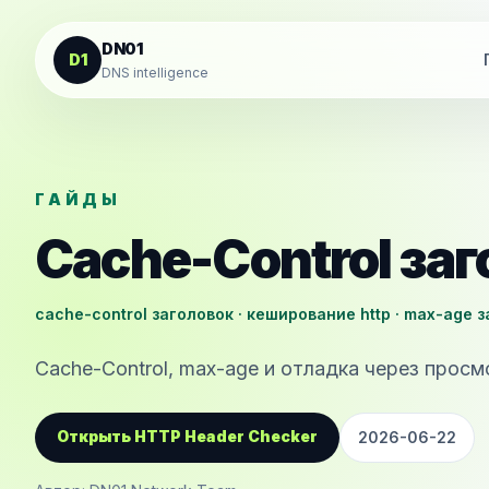
К содержанию
DN01
D1
DNS intelligence
ГАЙДЫ
Cache-Control за
cache-control заголовок · кеширование http · max-age 
Cache-Control, max-age и отладка через просм
Открыть HTTP Header Checker
2026-06-22