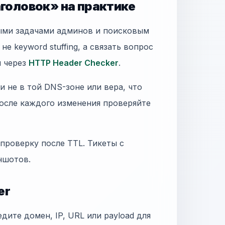
аголовок» на практике
ными задачами админов и поисковым
не keyword stuffing, а связать вопрос
и через
HTTP Header Checker
.
 не в той DNS-зоне или вера, что
осле каждого изменения проверяйте
 проверку после TTL. Тикеты с
иншотов.
er
едите домен, IP, URL или payload для