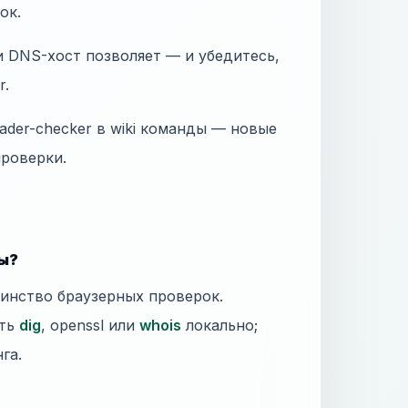
ок.
и DNS-хост позволяет — и убедитесь,
r.
eader-checker в wiki команды — новые
проверки.
ты?
шинство браузерных проверок.
ать
dig
, openssl или
whois
локально;
га.