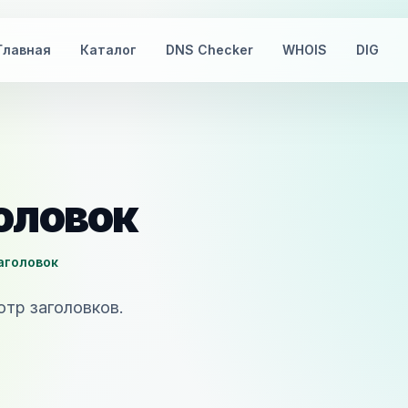
Главная
Каталог
DNS Checker
WHOIS
DIG
головок
заголовок
отр заголовков.