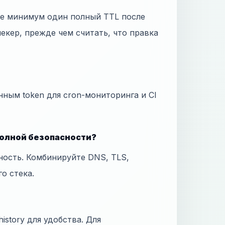
те минимум один полный TTL после
екер, прежде чем считать, что правка
нным token для cron-мониторинга и CI
полной безопасности?
ность. Комбинируйте DNS, TLS,
го стека.
istory для удобства. Для