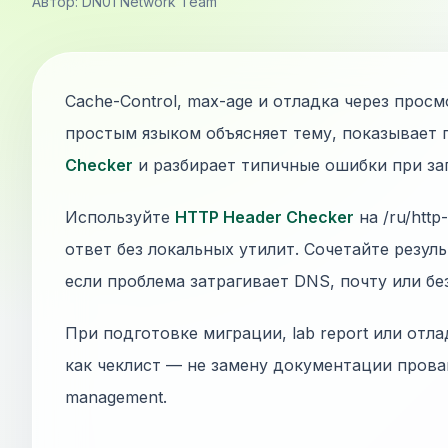
Автор: DN01 Network Team
Cache-Control, max-age и отладка через прос
простым языком объясняет тему, показывает 
Checker
и разбирает типичные ошибки при зап
Используйте
HTTP Header Checker
на /ru/htt
ответ без локальных утилит. Сочетайте резул
если проблема затрагивает DNS, почту или бе
При подготовке миграции, lab report или отла
как чеклист — не замену документации прова
management.