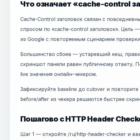
Что означает «cache-control з
Cache-Control заголовок связан с повседнев
спросом по «cache-control заголовок». Цель — 
из Google с повторяемым сценарием проверк
Большинство сбоев — устаревший кеш, правки
скриншот панели равен публичному ответу. П
live значения онлайн-чекером.
Зафиксируйте baseline до cutover и повторите
before/after из чекера решаются быстрее скр
Пошагово с HTTP Header Check
Шаг 1 — откройте /ru/http-header-checker и вв