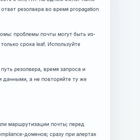
н ответ резолвера во время propagation
томы: проблемы почты могут быть из-
е только срока leaf. Используйте
путь резолвера, время запроса и
и данными, а не повторяйте ту же
или маршрутизации почты; перед
mpliance-доменов; сразу при алертах