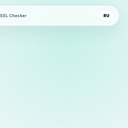
SSL Checker
RU