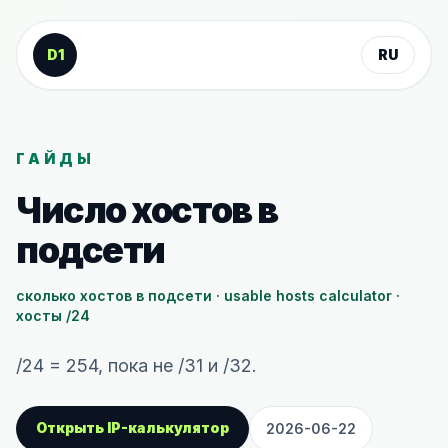
К содержанию
D1
RU
ГАЙДЫ
Число хостов в
подсети
сколько хостов в подсети · usable hosts calculator ·
хосты /24
/24 = 254, пока не /31 и /32.
Открыть IP-калькулятор
2026-06-22