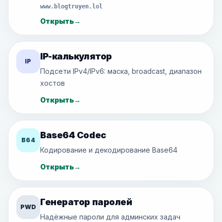
www.blogtruyen.lol
Открыть
→
IP-калькулятор
IP
Подсети IPv4/IPv6: маска, broadcast, диапазон
хостов
Открыть
→
Base64 Codec
B64
Кодирование и декодирование Base64
Открыть
→
Генератор паролей
PWD
Надёжные пароли для админских задач