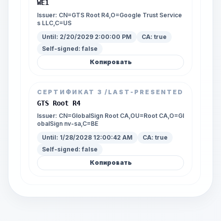
WE1
Issuer:
CN=GTS Root R4,O=Google Trust Service
s LLC,C=US
Until:
2/20/2029 2:00:00 PM
CA:
true
Self-signed:
false
Копировать
СЕРТИФИКАТ
3
/LAST-PRESENTED
GTS Root R4
Issuer:
CN=GlobalSign Root CA,OU=Root CA,O=Gl
obalSign nv-sa,C=BE
Until:
1/28/2028 12:00:42 AM
CA:
true
Self-signed:
false
Копировать