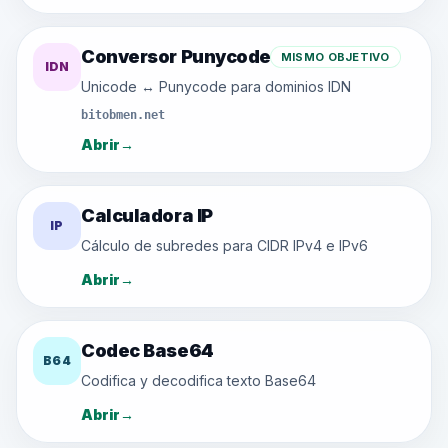
Conversor Punycode
MISMO OBJETIVO
IDN
Unicode ↔ Punycode para dominios IDN
bitobmen.net
Abrir
→
Calculadora IP
IP
Cálculo de subredes para CIDR IPv4 e IPv6
Abrir
→
Codec Base64
B64
Codifica y decodifica texto Base64
Abrir
→