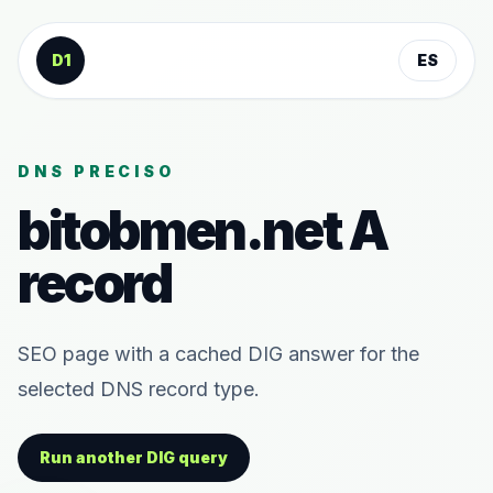
Saltar al contenido
D1
ES
DNS PRECISO
bitobmen.net
A
record
SEO page with a cached DIG answer for the
selected DNS record type.
Run another DIG query