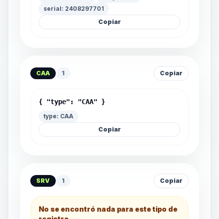
serial: 2408297701
Copiar
CAA
1
Copiar
{ "type": "CAA" }
type: CAA
Copiar
SRV
1
Copiar
No se encontró nada para este tipo de
registro