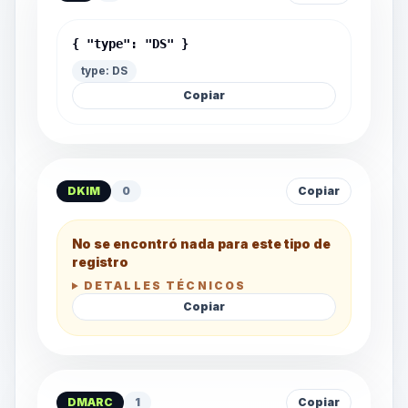
{ "type": "DS" }
type: DS
Copiar
DKIM
0
Copiar
No se encontró nada para este tipo de
registro
DETALLES TÉCNICOS
Copiar
DMARC
1
Copiar