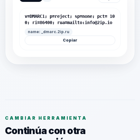
v=DMARC1; p=reject; sp=none; pct= 10
0; ri=86400; rua=mailto:
info@2ip.io
name: _dmarc.2ip.ru
Copiar
CAMBIAR HERRAMIENTA
Continúa con otra