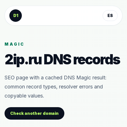
Saltar al contenido
D1
ES
MAGIC
2ip.ru
DNS records
SEO page with a cached DNS Magic result:
common record types, resolver errors and
copyable values.
Check another domain