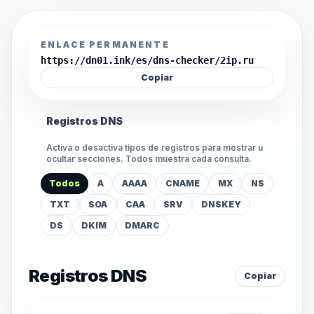
ENLACE PERMANENTE
https://dn01.ink/es/dns-checker/2ip.ru
Copiar
Registros DNS
Activa o desactiva tipos de registros para mostrar u
ocultar secciones. Todos muestra cada consulta.
Todos
A
AAAA
CNAME
MX
NS
TXT
SOA
CAA
SRV
DNSKEY
DS
DKIM
DMARC
Registros DNS
Copiar