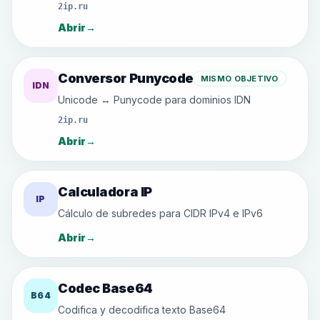
2ip.ru
Abrir
→
Conversor Punycode
MISMO OBJETIVO
IDN
Unicode ↔ Punycode para dominios IDN
2ip.ru
Abrir
→
Calculadora IP
IP
Cálculo de subredes para CIDR IPv4 e IPv6
Abrir
→
Codec Base64
B64
Codifica y decodifica texto Base64