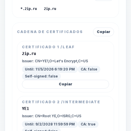
*.2ip.ru
2ip.ru
CADENA DE CERTIFICADOS
Copiar
CERTIFICADO
1
/LEAF
2ip.ru
Issuer:
CN=YE1,O=Let's Encrypt,C=US
Until:
11/5/2026 6:19:20 PM
CA:
false
Self-signed:
false
Copiar
CERTIFICADO
2
/INTERMEDIATE
YE1
Issuer:
CN=Root YE,O=ISRG,C=US
Until:
9/2/2028 11:59:59 PM
CA:
true