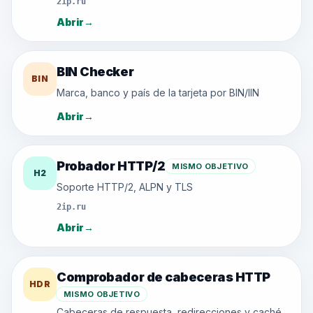
2ip.ru
Abrir
→
BIN Checker
BIN
Marca, banco y país de la tarjeta por BIN/IIN
Abrir
→
Probador HTTP/2
MISMO OBJETIVO
H2
Soporte HTTP/2, ALPN y TLS
2ip.ru
Abrir
→
Comprobador de cabeceras HTTP
HDR
MISMO OBJETIVO
Cabeceras de respuesta, redirecciones y caché