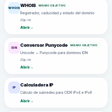
WHOIS
MISMO OBJETIVO
WHOIS
Registrador, caducidad y estado del dominio
2ip.ru
Abrir
→
Conversor Punycode
MISMO OBJETIVO
IDN
Unicode ↔ Punycode para dominios IDN
2ip.ru
Abrir
→
Calculadora IP
IP
Cálculo de subredes para CIDR IPv4 e IPv6
Abrir
→