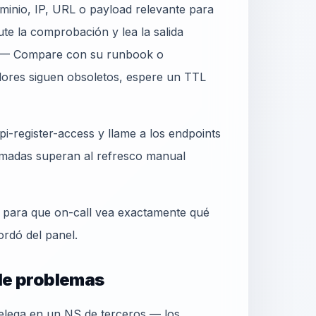
inio, IP, URL o payload relevante para
te la comprobación y lea la salida
3 — Compare con su runbook o
lores siguen obsoletos, espere un TTL
i-register-access y llame a los endpoints
madas superan al refresco manual
o para que on-call vea exactamente qué
ordó del panel.
 de problemas
delega en un NS de terceros — los