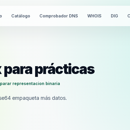
io
Catálogo
Comprobador DNS
WHOIS
DIG
C
 para prácticas
parar representacion binaria
ase64 empaqueta más datos.