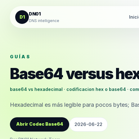
Saltar al contenido
DN01
D1
Inic
DNS intelligence
GUÍAS
Base64 versus hex
base64 vs hexadecimal · codificacion hex o base64 · com
Hexadecimal es más legible para pocos bytes; B
Abrir Codec Base64
2026-06-22