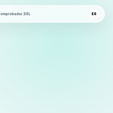
omprobador SSL
ES