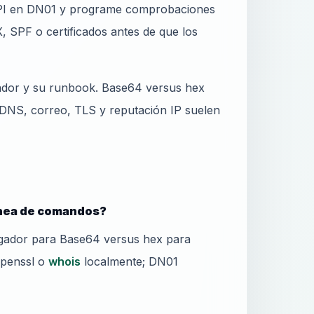
 API en DN01 y programe comprobaciones
, SPF o certificados antes de que los
ador y su runbook. Base64 versus hex
DNS, correo, TLS y reputación IP suelen
ínea de comandos?
gador para Base64 versus hex para
openssl o
whois
localmente; DN01