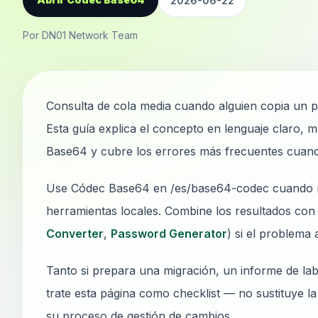
2026-06-22
Por DN01 Network Team
Consulta de cola media cuando alguien copia un p
Esta guía explica el concepto en lenguaje claro, 
Base64 y cubre los errores más frecuentes cuand
Use Códec Base64 en /es/base64-codec cuando nec
herramientas locales. Combine los resultados con 
Converter
,
Password Generator
) si el problema
Tanto si prepara una migración, un informe de lab
trate esta página como checklist — no sustituye l
su proceso de gestión de cambios.