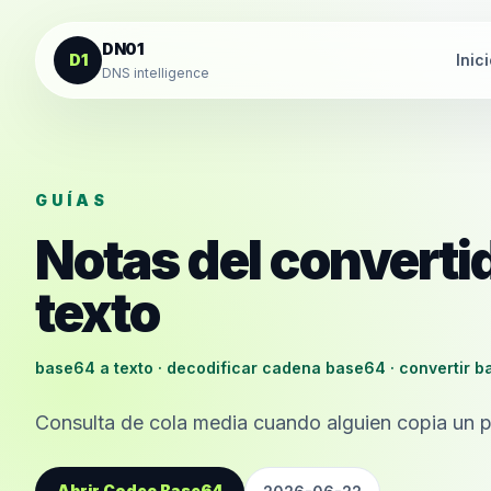
Saltar al contenido
DN01
D1
Inic
DNS intelligence
GUÍAS
Notas del convert
texto
base64 a texto · decodificar cadena base64 · convertir b
Consulta de cola media cuando alguien copia un p
Abrir Codec Base64