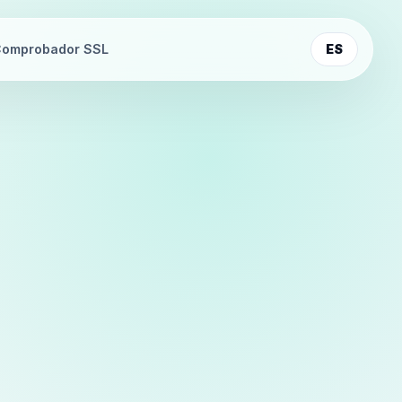
omprobador SSL
ES