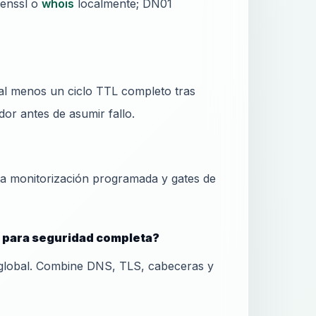
penssl o
whois
localmente; DN01
al menos un ciclo TTL completo tras
or antes de asumir fallo.
ra monitorización programada y gates de
a para seguridad completa?
global. Combine DNS, TLS, cabeceras y