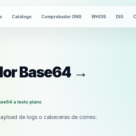
io
Catálogo
Comprobador DNS
WHOIS
DIG
C
idor Base64 →
ase64 a texto plano
ayload de logs o cabeceras de correo.