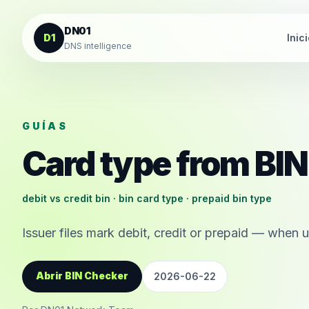
Saltar al contenido
DN01
D1
Inic
DNS intelligence
GUÍAS
Card type from BIN
debit vs credit bin · bin card type · prepaid bin type
Issuer files mark debit, credit or prepaid — whe
Abrir BIN Checker
2026-06-22