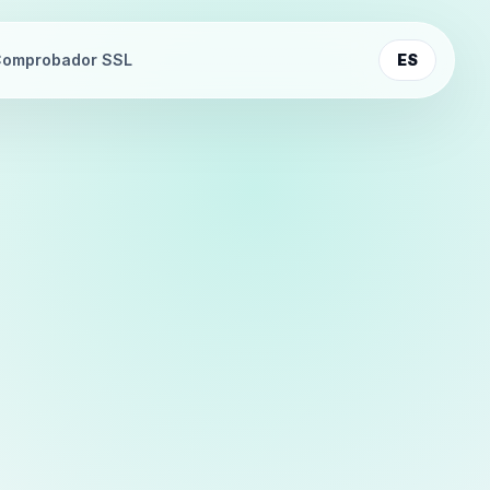
omprobador SSL
ES