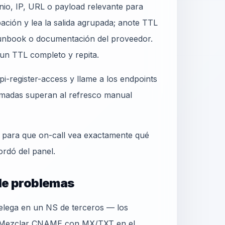
io, IP, URL o payload relevante para
ción y lea la salida agrupada; anote TTL
unbook o documentación del proveedor.
 un TTL completo y repita.
i-register-access y llame a los endpoints
madas superan al refresco manual
o para que on-call vea exactamente qué
ordó del panel.
 de problemas
delega en un NS de terceros — los
. Mezclar CNAME con MX/TXT en el