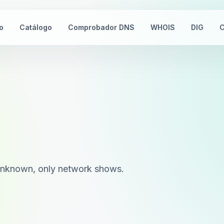
io
Catálogo
Comprobador DNS
WHOIS
DIG
C
n unknown, only network shows.