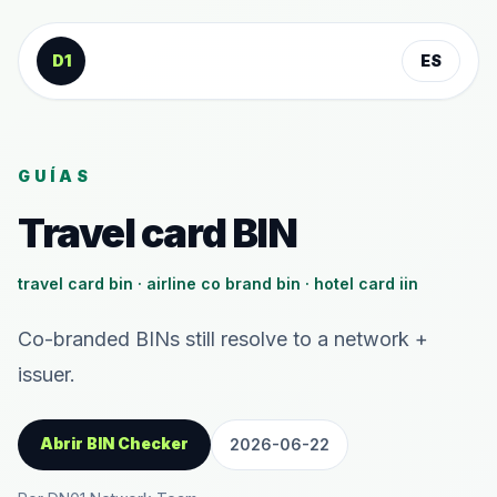
Saltar al contenido
D1
ES
GUÍAS
Travel card BIN
travel card bin · airline co brand bin · hotel card iin
Co-branded BINs still resolve to a network +
issuer.
Abrir BIN Checker
2026-06-22