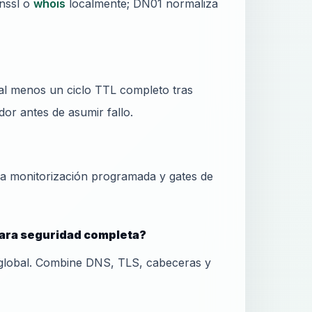
nssl o
whois
localmente; DN01 normaliza
al menos un ciclo TTL completo tras
or antes de asumir fallo.
ra monitorización programada y gates de
 para seguridad completa?
global. Combine DNS, TLS, cabeceras y