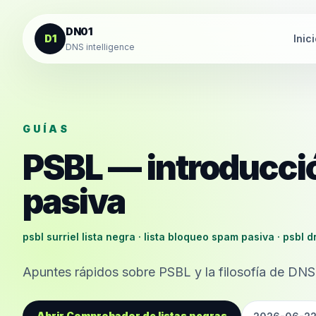
Saltar al contenido
DN01
D1
Inic
DNS intelligence
GUÍAS
PSBL — introducción
pasiva
psbl surriel lista negra · lista bloqueo spam pasiva · psbl 
Apuntes rápidos sobre PSBL y la filosofía de DNS
Abrir Comprobador de listas negras