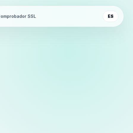
omprobador SSL
ES