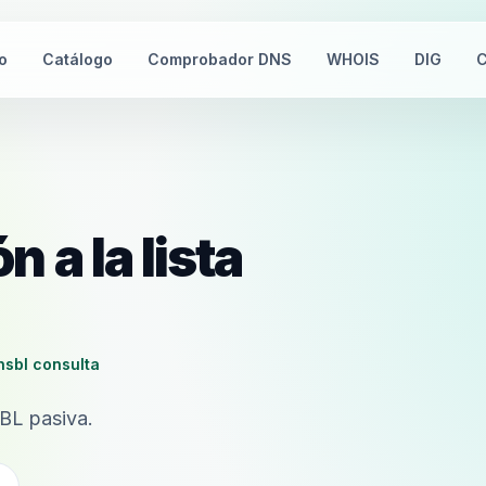
io
Catálogo
Comprobador DNS
WHOIS
DIG
C
 a la lista
dnsbl consulta
BL pasiva.