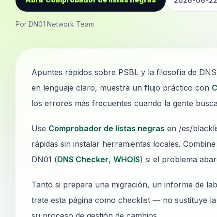
2026-06-2
Por DN01 Network Team
Apuntes rápidos sobre PSBL y la filosofía de DNSB
en lenguaje claro, muestra un flujo práctico con
C
los errores más frecuentes cuando la gente busca «
Use
Comprobador de listas negras
en /es/blackl
rápidas sin instalar herramientas locales. Combine 
DN01 (
DNS Checker
,
WHOIS
) si el problema aba
Tanto si prepara una migración, un informe de lab
trate esta página como checklist — no sustituye l
su proceso de gestión de cambios.