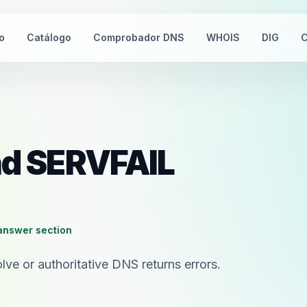
io
Catálogo
Comprobador DNS
WHOIS
DIG
C
d SERVFAIL
 answer section
lve or authoritative DNS returns errors.