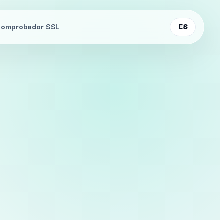
omprobador SSL
ES