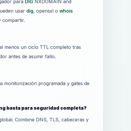
gador para
DIG
NXDOMAIN and
pueden usar
dig
, openssl o
whois
y compartir.
al menos un ciclo TTL completo tras
or antes de asumir fallo.
ra monitorización programada y gates de
g basta para seguridad completa?
global. Combine DNS, TLS, cabeceras y