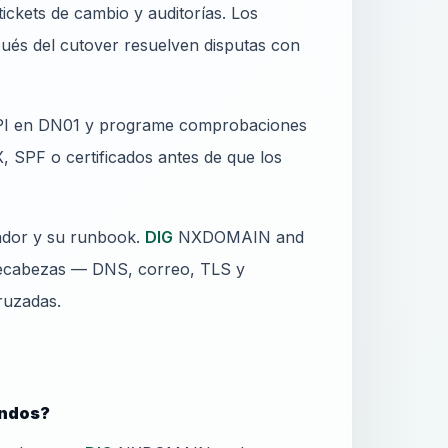
ckets de cambio y auditorías. Los
ués del cutover resuelven disputas con
 API en DN01 y programe comprobaciones
, SPF o certificados antes de que los
ador y su runbook.
DIG
NXDOMAIN and
pecabezas — DNS, correo, TLS y
ruzadas.
andos?