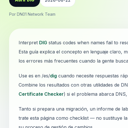
2026-06-22
Por DN01 Network Team
Interpret
DIG
status codes when names fail to reso
Esta guía explica el concepto en lenguaje claro, m
los errores más frecuentes cuando la gente busc
Use es en /es/
dig
cuando necesite respuestas rápid
Combine los resultados con otras utilidades de DN
Certificate Checker
) si el problema abarca DNS,
Tanto si prepara una migración, un informe de lab
trate esta página como checklist — no sustituye l
su proceso de gestión de cambios.