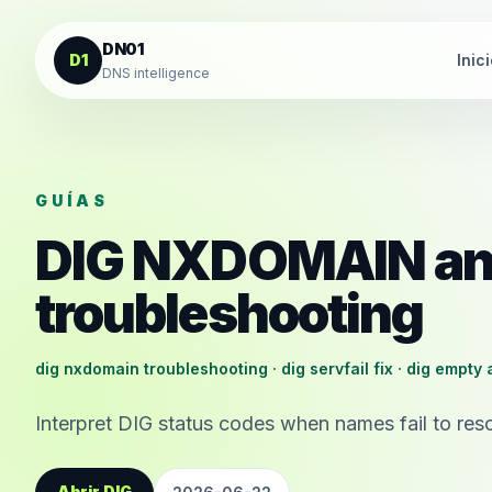
Saltar al contenido
DN01
D1
Inic
DNS intelligence
GUÍAS
DIG NXDOMAIN an
troubleshooting
dig nxdomain troubleshooting · dig servfail fix · dig empty
Interpret DIG status codes when names fail to reso
Abrir DIG