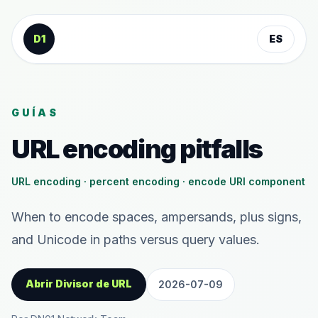
Saltar al contenido
D1
ES
GUÍAS
URL encoding pitfalls
URL encoding · percent encoding · encode URI component
When to encode spaces, ampersands, plus signs,
and Unicode in paths versus query values.
Abrir Divisor de URL
2026-07-09