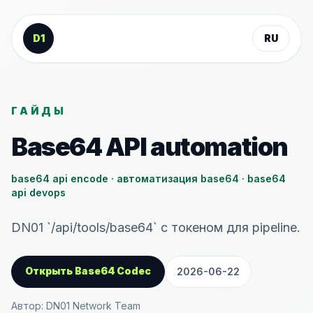
К содержанию
D1
RU
ГАЙДЫ
Base64 API automation
base64 api encode · автоматизация base64 · base64
api devops
DN01 `/api/tools/base64` с токеном для pipeline.
Открыть Base64 Codec
2026-06-22
Автор: DN01 Network Team