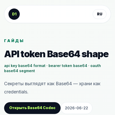
К содержанию
D1
RU
ГАЙДЫ
API token Base64 shape
api key base64 format · bearer token base64 · oauth
base64 segment
Секреты выглядят как Base64 — храни как
credentials.
Открыть Base64 Codec
2026-06-22