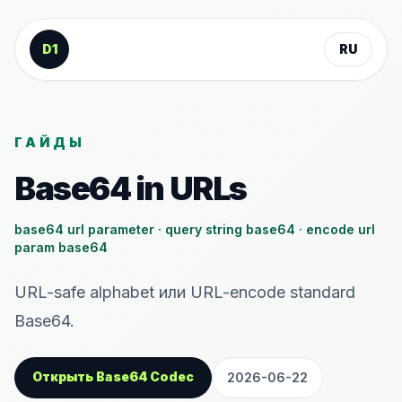
К содержанию
D1
RU
ГАЙДЫ
Base64 in URLs
base64 url parameter · query string base64 · encode url
param base64
URL-safe alphabet или URL-encode standard
Base64.
Открыть Base64 Codec
2026-06-22