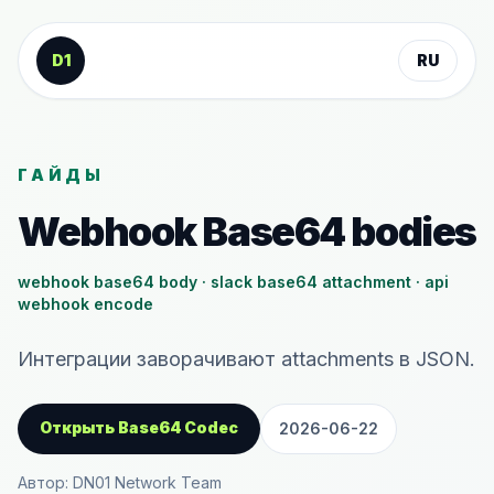
К содержанию
D1
RU
ГАЙДЫ
Webhook Base64 bodies
webhook base64 body · slack base64 attachment · api
webhook encode
Интеграции заворачивают attachments в JSON.
Открыть Base64 Codec
2026-06-22
Автор: DN01 Network Team