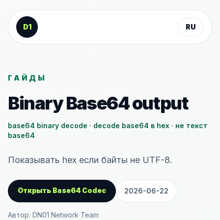
К содержанию
D1
RU
ГАЙДЫ
Binary Base64 output
base64 binary decode · decode base64 в hex · не текст
base64
Показывать hex если байты не UTF-8.
Открыть Base64 Codec
2026-06-22
Автор: DN01 Network Team