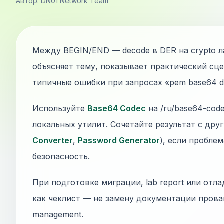
Автор: DN01 Network Team
Между BEGIN/END — decode в DER на crypto л
объясняет тему, показывает практический сц
типичные ошибки при запросах «pem base64 d
Используйте
Base64 Codec
на /ru/base64-cod
локальных утилит. Сочетайте результат с дру
Converter
,
Password Generator
), если пробле
безопасность.
При подготовке миграции, lab report или отла
как чеклист — не замену документации прова
management.