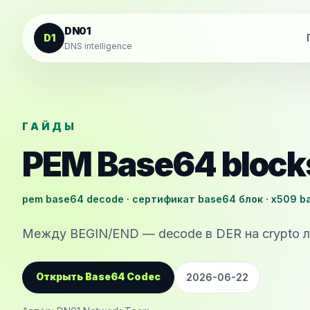
К содержанию
DN01
D1
DNS intelligence
ГАЙДЫ
PEM Base64 block
pem base64 decode · сертификат base64 блок · x509 b
Между BEGIN/END — decode в DER на crypto л
Открыть Base64 Codec
2026-06-22