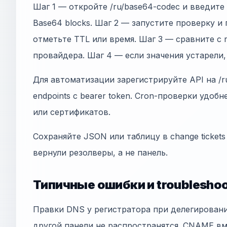
Шаг 1 — откройте /ru/base64-codec и введите 
Base64 blocks. Шаг 2 — запустите проверку 
отметьте TTL или время. Шаг 3 — сравните с
провайдера. Шаг 4 — если значения устарели
Для автоматизации зарегистрируйте API на /ru
endpoints с bearer token. Cron-проверки удобн
или сертификатов.
Сохраняйте JSON или таблицу в change tickets
вернули резолверы, а не панель.
Типичные ошибки и troubleshoo
Правки DNS у регистратора при делегирован
другой панели не распространятся. CNAME в