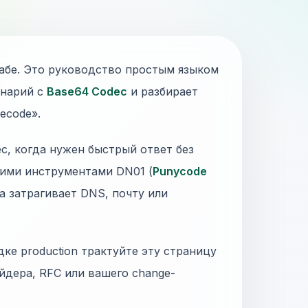
абе. Это руководство простым языком
енарий с
Base64 Codec
и разбирает
ecode».
ec, когда нужен быстрый ответ без
гими инструментами DN01 (
Punycode
ма затрагивает DNS, почту или
дке production трактуйте эту страницу
йдера, RFC или вашего change-