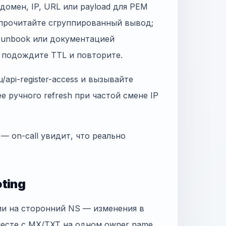
домен, IP, URL или payload для PEM
и прочитайте сгруппированный вывод;
 runbook или документацией
, подождите TTL и повторите.
/api-register-access и вызывайте
ее ручного refresh при частой смене IP
 — on-call увидит, что реально
ting
ии на сторонний NS — изменения в
месте с MX/TXT на одном owner name