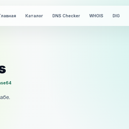
Главная
Каталог
DNS Checker
WHOIS
DIG
s
ase64
абе.