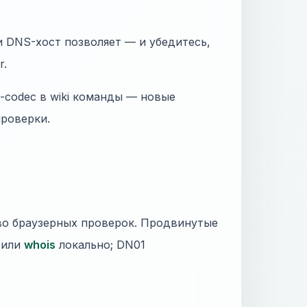
и DNS-хост позволяет — и убедитесь,
r.
4-codec в wiki команды — новые
проверки.
во браузерных проверок. Продвинутые
l или
whois
локально; DN01