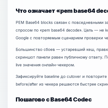
Что означает «pem base64 dec
PEM Base64 blocks связан с повседневными 
спросом по «pem base64 decode». Цель — не key
Google с повторяемым сценарием проверки ч
Большинство сбоев — устаревший кеш, правки
скриншот панели равен публичному ответу. П
live значения онлайн-чекером.
Зафиксируйте baseline до cutover и повторите
before/after из чекера решаются быстрее скр
Пошагово с Base64 Codec