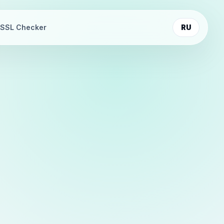
SSL Checker
RU