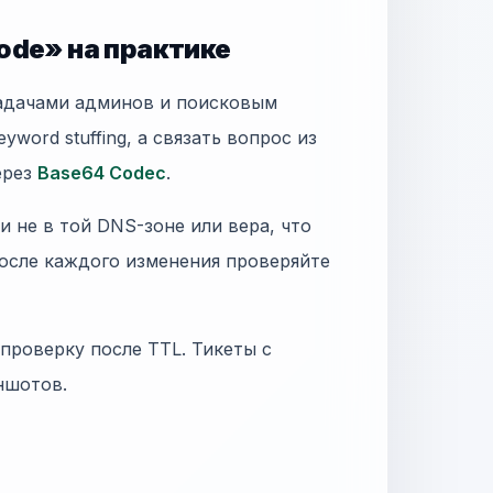
ode» на практике
задачами админов и поисковым
word stuffing, а связать вопрос из
ерез
Base64 Codec
.
 не в той DNS-зоне или вера, что
осле каждого изменения проверяйте
 проверку после TTL. Тикеты с
иншотов.