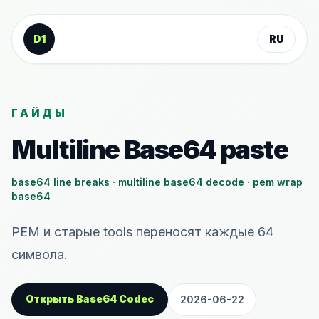
К содержанию
D1
RU
ГАЙДЫ
Multiline Base64 paste
base64 line breaks · multiline base64 decode · pem wrap
base64
PEM и старые tools переносят каждые 64
символа.
Открыть Base64 Codec
2026-06-22