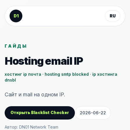
К содержанию
D1
RU
ГАЙДЫ
Hosting email IP
хостинг ip почта · hosting smtp blocked · ip хостинга
dnsbl
Сайт и mail на одном IP.
Открыть Blacklist Checker
2026-06-22
Автор: DN01 Network Team