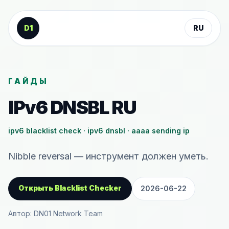
К содержанию
D1
RU
ГАЙДЫ
IPv6 DNSBL RU
ipv6 blacklist check · ipv6 dnsbl · aaaa sending ip
Nibble reversal — инструмент должен уметь.
Открыть Blacklist Checker
2026-06-22
Автор: DN01 Network Team