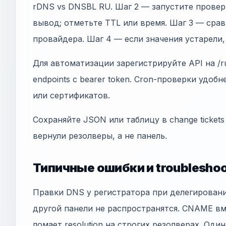
rDNS vs DNSBL RU. Шаг 2 — запустите прове
вывод; отметьте TTL или время. Шаг 3 — сра
провайдера. Шаг 4 — если значения устарели
Для автоматизации зарегистрируйте API на /ru
endpoints с bearer token. Cron-проверки удобн
или сертификатов.
Сохраняйте JSON или таблицу в change tickets
вернули резолверы, а не панель.
Типичные ошибки и troubleshoo
Правки DNS у регистратора при делегирован
другой панели не распространятся. CNAME в
ломает resolution на строгих резолверах. Оди