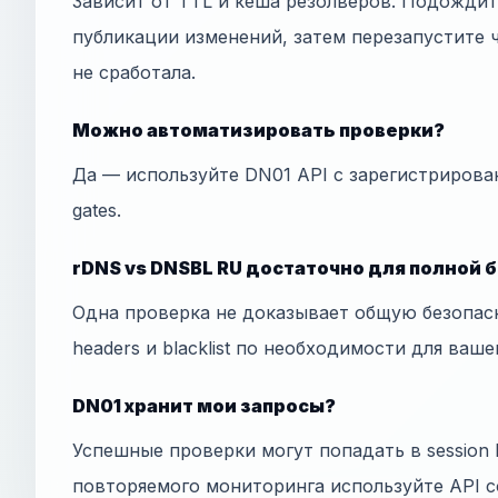
Зависит от TTL и кеша резолверов. Подожди
публикации изменений, затем перезапустите ч
не сработала.
Можно автоматизировать проверки?
Да — используйте DN01 API с зарегистрирова
gates.
rDNS vs DNSBL RU достаточно для полной 
Одна проверка не доказывает общую безопас
headers и blacklist по необходимости для ваше
DN01 хранит мои запросы?
Успешные проверки могут попадать в session h
повторяемого мониторинга используйте API с