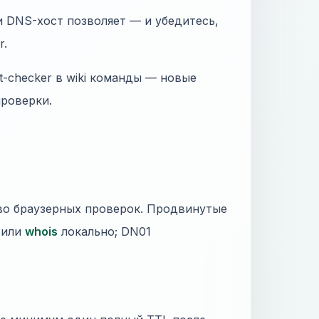
и DNS-хост позволяет — и убедитесь,
r.
st-checker в wiki команды — новые
проверки.
во браузерных проверок. Продвинутые
l или
whois
локально; DN01