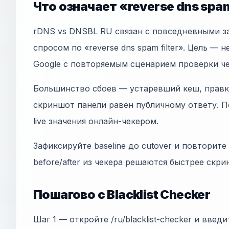
Что означает «reverse dns spam
rDNS vs DNSBL RU связан с повседневными 
спросом по «reverse dns spam filter». Цель — не
Google с повторяемым сценарием проверки ч
Большинство сбоев — устаревший кеш, правки
скриншот панели равен публичному ответу. П
live значения онлайн-чекером.
Зафиксируйте baseline до cutover и повторите
before/after из чекера решаются быстрее скр
Пошагово с Blacklist Checker
Шаг 1 — откройте /ru/blacklist-checker и введи