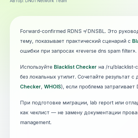
Автор: DN01 Network Team
Forward-confirmed RDNS ≠ DNSBL. Это руково
тему, показывает практический сценарий с
Bl
ошибки при запросах «reverse dns spam filter».
Используйте
Blacklist Checker
на /ru/blacklist
без локальных утилит. Сочетайте результат с
Checker
,
WHOIS
), если проблема затрагивает
При подготовке миграции, lab report или отла
как чеклист — не замену документации прова
management.