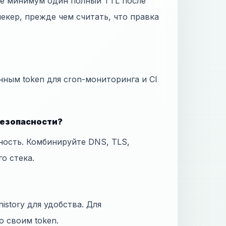
те минимум один полный TTL после
екер, прежде чем считать, что правка
нным token для cron-мониторинга и CI
безопасности?
ность. Комбинируйте DNS, TLS,
го стека.
istory для удобства. Для
о своим token.