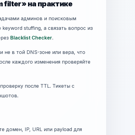
 filter» на практике
задачами админов и поисковым
 keyword stuffing, а связать вопрос из
ерез
Blacklist Checker
.
 не в той DNS-зоне или вера, что
осле каждого изменения проверяйте
 проверку после TTL. Тикеты с
иншотов.
те домен, IP, URL или payload для