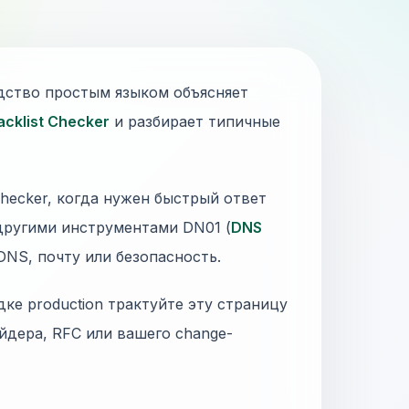
дство простым языком объясняет
acklist Checker
и разбирает типичные
-checker, когда нужен быстрый ответ
 другими инструментами DN01 (
DNS
 DNS, почту или безопасность.
дке production трактуйте эту страницу
йдера, RFC или вашего change-