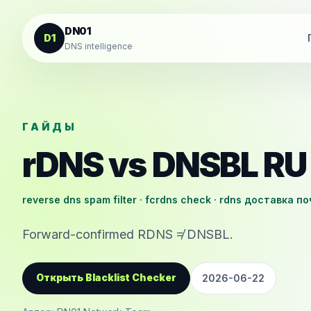
К содержанию
DN01
D1
DNS intelligence
ГАЙДЫ
rDNS vs DNSBL RU
reverse dns spam filter · fcrdns check · rdns доставка п
Forward-confirmed RDNS ≠ DNSBL.
Открыть Blacklist Checker
2026-06-22