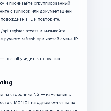
рку и прочитайте сгруппированный
вните с runbook или документацией
, подождите TTL и повторите.
/api-register-access и вызывайте
ее ручного refresh при частой смене IP
 — on-call увидит, что реально
ting
ии на сторонний NS — изменения в
месте с MX/TXT на одном owner name
н ответ резолвера во время propagation