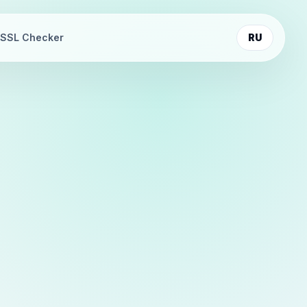
SSL Checker
RU