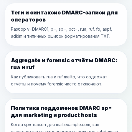
Теги и синтаксис DMARC-записи для
операторов
Разбор v=DMARC1, p=, sp=, pct=, rua, ruf, fo, aspf,
adkim и типичных ошибок форматирования TXT.
Aggregate и forensic отчёты DMARC:
rua и ruf
Как публиковать rua и ruf mailto, что содержат
отчёты и почему forensic часто отключают.
Политика поддоменов DMARC sp=
для marketing и product hosts
Когда sp= важен для mail.example.com, как
наследуется от p= и почему отдельные subdomain