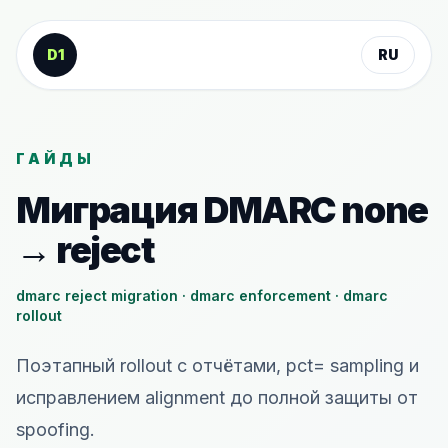
К содержанию
D1
RU
ГАЙДЫ
Миграция DMARC none
→ reject
dmarc reject migration · dmarc enforcement · dmarc
rollout
Поэтапный rollout с отчётами, pct= sampling и
исправлением alignment до полной защиты от
spoofing.