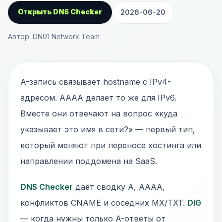
Открыть DNS Checker
2026-06-20
Автор: DN01 Network Team
A-запись связывает hostname с IPv4-
адресом. AAAA делает то же для IPv6.
Вместе они отвечают на вопрос «куда
указывает это имя в сети?» — первый тип,
который меняют при переносе хостинга или
направлении поддомена на SaaS.
DNS Checker
даёт сводку A, AAAA,
конфликтов CNAME и соседних MX/TXT.
DIG
— когда нужны только A-ответы от