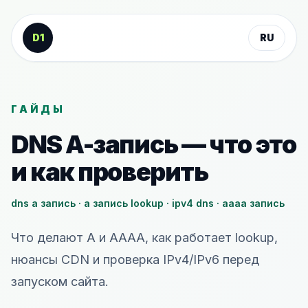
К содержанию
D1
RU
ГАЙДЫ
DNS A-запись — что это
и как проверить
dns a запись · a запись lookup · ipv4 dns · aaaa запись
Что делают A и AAAA, как работает lookup,
нюансы CDN и проверка IPv4/IPv6 перед
запуском сайта.