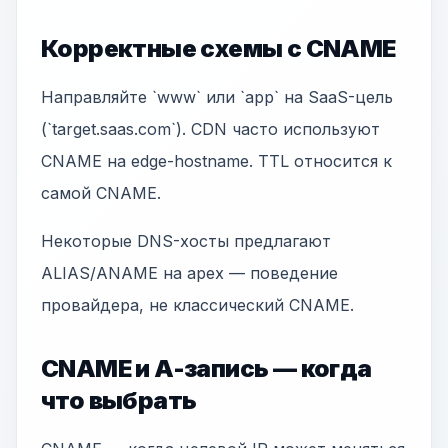
Корректные схемы с CNAME
Направляйте `www` или `app` на SaaS-цель
(`target.saas.com`). CDN часто используют
CNAME на edge-hostname. TTL относится к
самой CNAME.
Некоторые DNS-хосты предлагают
ALIAS/ANAME на apex — поведение
провайдера, не классический CNAME.
CNAME и A-запись — когда
что выбрать