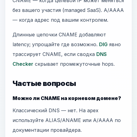
CNAME — когда целевой IP может меняться
без вашего участия (managed SaaS). A/AAAA
— когда адрес под вашим контролем.
Длинные цепочки CNAME добавляют
latency; упрощайте где возможно.
DIG
явно
трассирует CNAME, если сводка
DNS
Checker
скрывает промежуточные hops.
Частые вопросы
Можно ли CNAME на корневом домене?
Классический DNS — нет. На apex
используйте ALIAS/ANAME или A/AAAA по
документации провайдера.