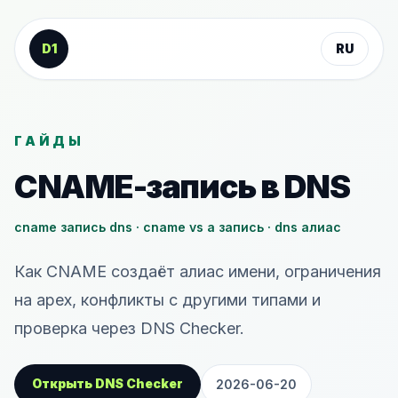
К содержанию
D1
RU
ГАЙДЫ
CNAME-запись в DNS
cname запись dns · cname vs a запись · dns алиас
Как CNAME создаёт алиас имени, ограничения
на apex, конфликты с другими типами и
проверка через DNS Checker.
Открыть DNS Checker
2026-06-20