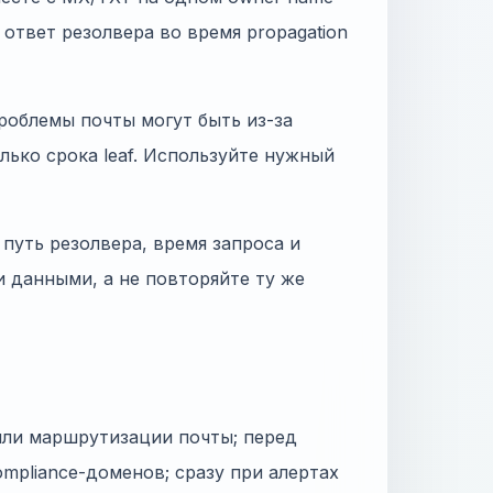
н ответ резолвера во время propagation
роблемы почты могут быть из-за
только срока leaf. Используйте нужный
путь резолвера, время запроса и
и данными, а не повторяйте ту же
или маршрутизации почты; перед
mpliance-доменов; сразу при алертах