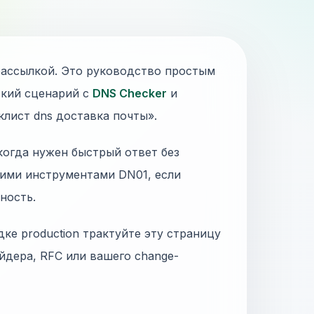
 рассылкой. Это руководство простым
ский сценарий с
DNS Checker
и
клист dns доставка почты».
 когда нужен быстрый ответ без
гими инструментами DN01, если
ность.
дке production трактуйте эту страницу
йдера, RFC или вашего change-