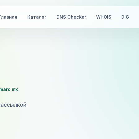
Главная
Каталог
DNS Checker
WHOIS
DIG
dmarc mx
рассылкой.