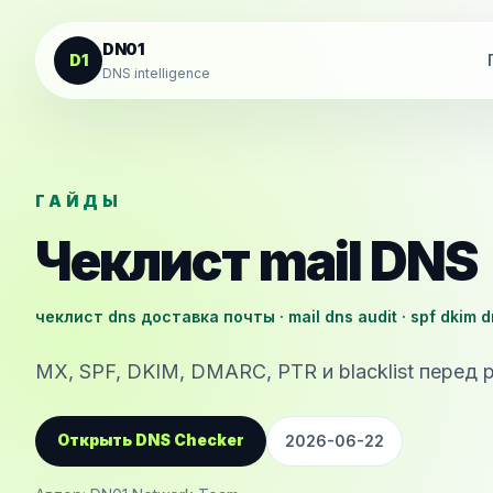
К содержанию
DN01
D1
DNS intelligence
ГАЙДЫ
Чеклист mail DNS
чеклист dns доставка почты · mail dns audit · spf dkim 
MX, SPF, DKIM, DMARC, PTR и blacklist перед 
Открыть DNS Checker
2026-06-22