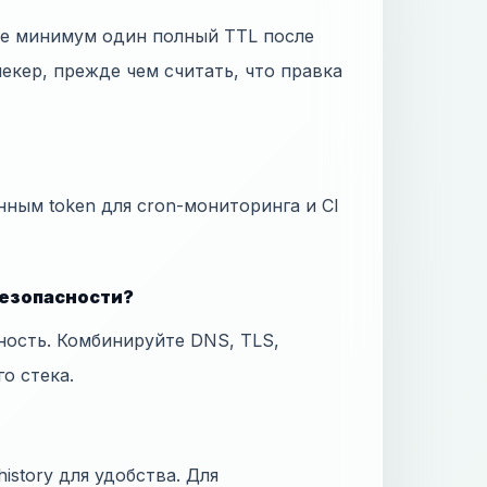
те минимум один полный TTL после
екер, прежде чем считать, что правка
нным token для cron-мониторинга и CI
безопасности?
ность. Комбинируйте DNS, TLS,
го стека.
istory для удобства. Для