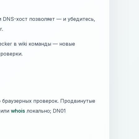
и DNS-хост позволяет — и убедитесь,
r.
ecker в wiki команды — новые
проверки.
о браузерных проверок. Продвинутые
l или
whois
локально; DN01