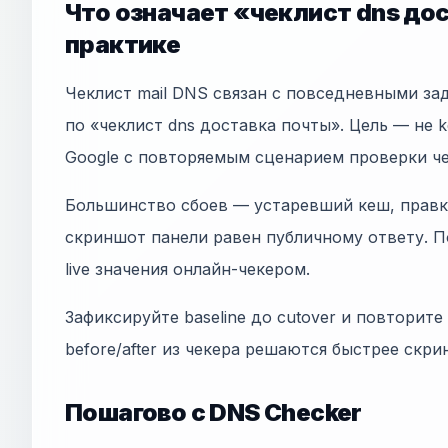
Что означает «чеклист dns до
практике
Чеклист mail DNS связан с повседневными з
по «чеклист dns доставка почты». Цель — не ke
Google с повторяемым сценарием проверки ч
Большинство сбоев — устаревший кеш, правки
скриншот панели равен публичному ответу. П
live значения онлайн-чекером.
Зафиксируйте baseline до cutover и повторите
before/after из чекера решаются быстрее скр
Пошагово с DNS Checker