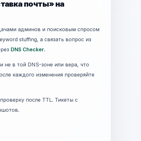
ставка почты» на
адачами админов и поисковым спросом
yword stuffing, а связать вопрос из
ерез
DNS Checker
.
 не в той DNS-зоне или вера, что
осле каждого изменения проверяйте
 проверку после TTL. Тикеты с
иншотов.