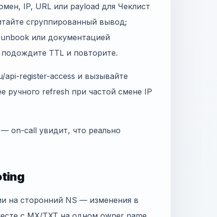
омен, IP, URL или payload для Чеклист
читайте сгруппированный вывод;
 runbook или документацией
, подождите TTL и повторите.
/api-register-access и вызывайте
ее ручного refresh при частой смене IP
 — on-call увидит, что реально
ting
ии на сторонний NS — изменения в
месте с MX/TXT на одном owner name