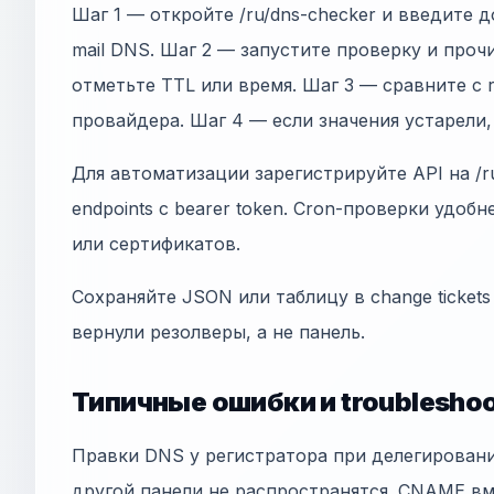
Шаг 1 — откройте /ru/dns-checker и введите д
mail DNS. Шаг 2 — запустите проверку и про
отметьте TTL или время. Шаг 3 — сравните с
провайдера. Шаг 4 — если значения устарели
Для автоматизации зарегистрируйте API на /ru
endpoints с bearer token. Cron-проверки удобн
или сертификатов.
Сохраняйте JSON или таблицу в change tickets
вернули резолверы, а не панель.
Типичные ошибки и troubleshoo
Правки DNS у регистратора при делегирован
другой панели не распространятся. CNAME в