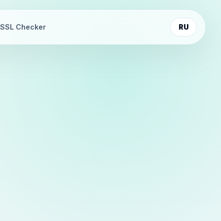
SSL Checker
RU