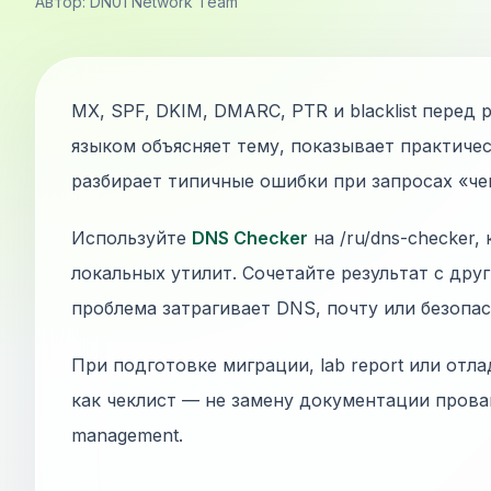
Автор: DN01 Network Team
MX, SPF, DKIM, DMARC, PTR и blacklist перед
языком объясняет тему, показывает практиче
разбирает типичные ошибки при запросах «че
Используйте
DNS Checker
на /ru/dns-checker,
локальных утилит. Сочетайте результат с дру
проблема затрагивает DNS, почту или безопас
При подготовке миграции, lab report или отла
как чеклист — не замену документации прова
management.