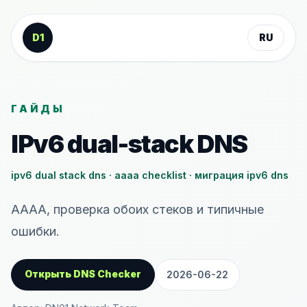
К содержанию
D1
RU
ГАЙДЫ
IPv6 dual-stack DNS
ipv6 dual stack dns · aaaa checklist · миграция ipv6 dns
AAAA, проверка обоих стеков и типичные
ошибки.
Открыть DNS Checker
2026-06-22