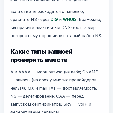
Если ответы расходятся с панелью,
сравните NS через
DIG
и
WHOIS
. Возможно,
вы правите неактивный DNS-хост, а мир
по-прежнему опрашивает старый набор NS.
Какие типы записей
проверять вместе
A и AAAA — маршрутизация веба; CNAME
— алиасы (на apex у многих провайдеров
нельзя); MX и mail TXT — доставляемость;
NS — делегирование; CAA — перед
выпуском сертификатов; SRV — VoIP и
федеративные сервисы.