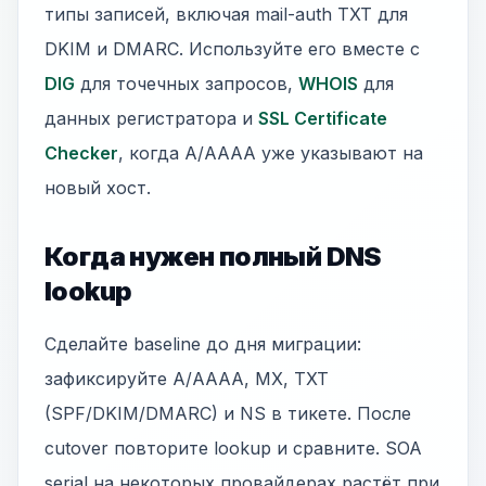
типы записей, включая mail-auth TXT для
DKIM и DMARC. Используйте его вместе с
DIG
для точечных запросов,
WHOIS
для
данных регистратора и
SSL Certificate
Checker
, когда A/AAAA уже указывают на
новый хост.
Когда нужен полный DNS
lookup
Сделайте baseline до дня миграции:
зафиксируйте A/AAAA, MX, TXT
(SPF/DKIM/DMARC) и NS в тикете. После
cutover повторите lookup и сравните. SOA
serial на некоторых провайдерах растёт при