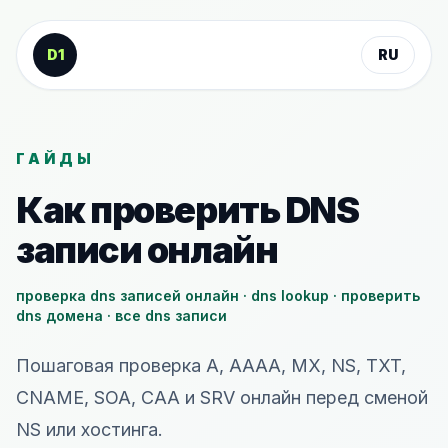
К содержанию
D1
RU
ГАЙДЫ
Как проверить DNS
записи онлайн
проверка dns записей онлайн · dns lookup · проверить
dns домена · все dns записи
Пошаговая проверка A, AAAA, MX, NS, TXT,
CNAME, SOA, CAA и SRV онлайн перед сменой
NS или хостинга.