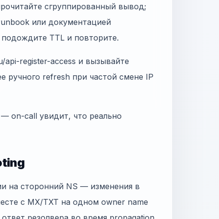
 прочитайте сгруппированный вывод;
 runbook или документацией
, подождите TTL и повторите.
/api-register-access и вызывайте
ее ручного refresh при частой смене IP
 — on-call увидит, что реально
ting
ии на сторонний NS — изменения в
месте с MX/TXT на одном owner name
н ответ резолвера во время propagation