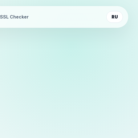
SSL Checker
RU