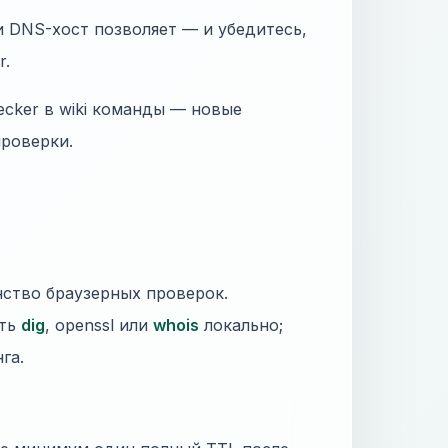
и DNS-хост позволяет — и убедитесь,
r.
ecker в wiki команды — новые
проверки.
нство браузерных проверок.
ать
dig
, openssl или
whois
локально;
га.