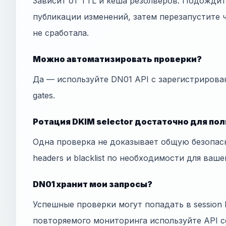
Зависит от TTL и кеша резолверов. Подожди
публикации изменений, затем перезапустите ч
не сработала.
Можно автоматизировать проверки?
Да — используйте DN01 API с зарегистрирова
gates.
Ротация DKIM selector достаточно для по
Одна проверка не доказывает общую безопас
headers и blacklist по необходимости для ваше
DN01 хранит мои запросы?
Успешные проверки могут попадать в session h
повторяемого мониторинга используйте API с