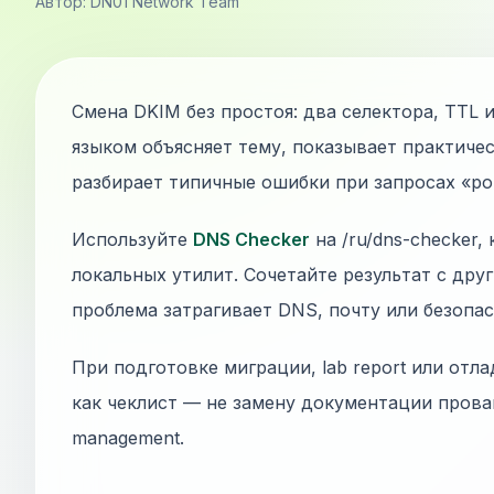
Автор: DN01 Network Team
Смена DKIM без простоя: два селектора, TTL
языком объясняет тему, показывает практиче
разбирает типичные ошибки при запросах «рота
Используйте
DNS Checker
на /ru/dns-checker,
локальных утилит. Сочетайте результат с дру
проблема затрагивает DNS, почту или безопас
При подготовке миграции, lab report или отла
как чеклист — не замену документации прова
management.