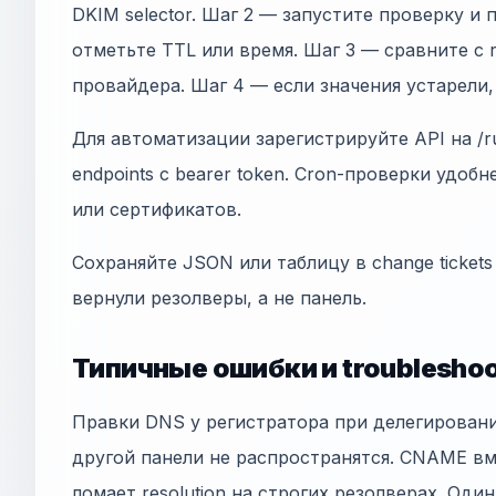
DKIM selector. Шаг 2 — запустите проверку и
отметьте TTL или время. Шаг 3 — сравните с
провайдера. Шаг 4 — если значения устарели
Для автоматизации зарегистрируйте API на /ru
endpoints с bearer token. Cron-проверки удобн
или сертификатов.
Сохраняйте JSON или таблицу в change tickets
вернули резолверы, а не панель.
Типичные ошибки и troubleshoo
Правки DNS у регистратора при делегирован
другой панели не распространятся. CNAME в
ломает resolution на строгих резолверах. Оди