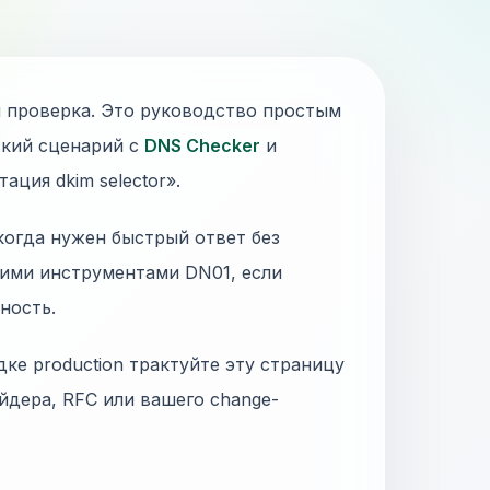
 и проверка. Это руководство простым
ский сценарий с
DNS Checker
и
ция dkim selector».
 когда нужен быстрый ответ без
гими инструментами DN01, если
ность.
дке production трактуйте эту страницу
йдера, RFC или вашего change-