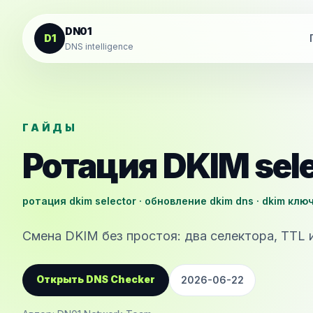
К содержанию
DN01
D1
DNS intelligence
ГАЙДЫ
Ротация DKIM sele
ротация dkim selector · обновление dkim dns · dkim клю
Смена DKIM без простоя: два селектора, TTL 
Открыть DNS Checker
2026-06-22