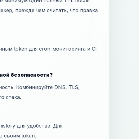
те минимум один полный TTL после
екер, прежде чем считать, что правка
нным token для cron-мониторинга и CI
лной безопасности?
ность. Комбинируйте DNS, TLS,
го стека.
istory для удобства. Для
о своим token.