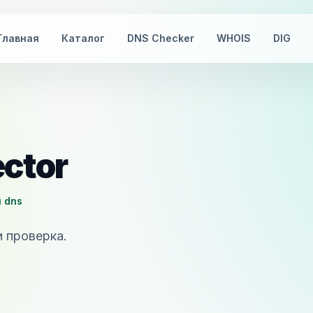
Главная
Каталог
DNS Checker
WHOIS
DIG
ctor
ч dns
и проверка.