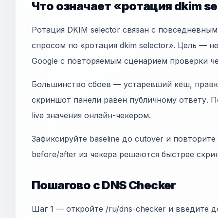
Что означает «ротация dkim se
Ротация DKIM selector связан с повседневны
спросом по «ротация dkim selector». Цель — не 
Google с повторяемым сценарием проверки ч
Большинство сбоев — устаревший кеш, правки
скриншот панели равен публичному ответу. П
live значения онлайн-чекером.
Зафиксируйте baseline до cutover и повторите
before/after из чекера решаются быстрее скр
Пошагово с DNS Checker
Шаг 1 — откройте /ru/dns-checker и введите д